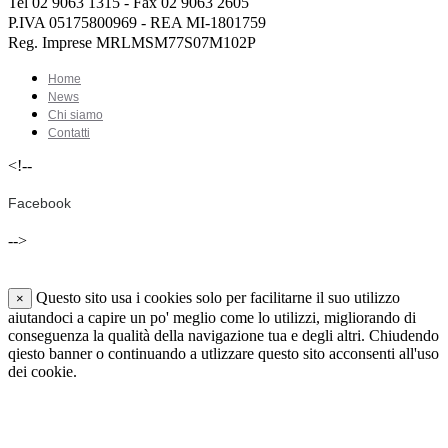
Tel 02 9063 1315 - Fax 02 9063 2605
P.IVA 05175800969 - REA MI-1801759
Reg. Imprese MRLMSM77S07M102P
Home
News
Chi siamo
Contatti
<!--
Facebook
-->
Questo sito usa i cookies solo per facilitarne il suo utilizzo
×
aiutandoci a capire un po' meglio come lo utilizzi, migliorando di
conseguenza la qualità della navigazione tua e degli altri. Chiudendo
qiesto banner o continuando a utlizzare questo sito acconsenti all'uso
dei cookie.